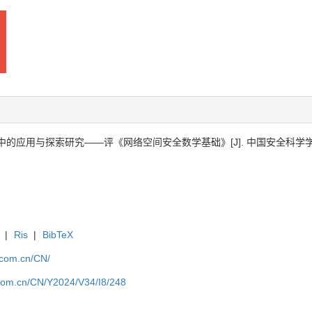
应用与探索研究——评《网络空间安全数学基础》[J]. 中国安全科学学报, 2024,
|
Ris
|
BibTeX
j.com.cn/CN/
j.com.cn/CN/Y2024/V34/I8/248