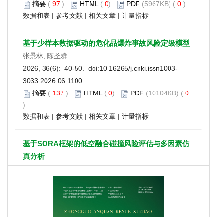
摘要
(
97
)
HTML
(
0
)
PDF
(5967KB) (
0
)
数据和表
|
参考文献
|
相关文章
|
计量指标
基于少样本数据驱动的危化品爆炸事故风险定级模型
张景林, 陈圣群
2026, 36(6): 40-50. doi:
10.16265/j.cnki.issn1003-
3033.2026.06.1100
摘要
(
137
)
HTML
(
0
)
PDF
(10104KB) (
0
)
数据和表
|
参考文献
|
相关文章
|
计量指标
基于SORA框架的低空融合碰撞风险评估与多因素仿
真分析
梁文娟, 余磊洋, 黄泓鸣
2026, 36(6): 51-61. doi:
10.16265/j.cnki.issn1003-
3033.2026.06.0207
摘要
(
138
)
HTML
(
0
)
PDF
(9843KB) (
0
)