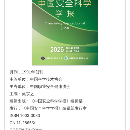
数据和表
|
参考文献
|
相关文章
|
计量指标
机械式立体车库内自动喷水灭火系统抑制电动汽车火
灾试验
彭磊, 于越, 孙福鹏, 夏修龙, 倪照鹏, 杨丙杰
2026, 36(6): 62-72. doi:
10.16265/j.cnki.issn1003-
3033.2026.05.1005
摘要
(
108
)
HTML
(
0
)
PDF
(32783KB) (
0
)
数据和表
|
参考文献
|
相关文章
|
计量指标
月刊，1991年创刊
主管单位：中国科学技术协会
低温下焦煤瓦斯吸附与扩散特性分子模拟研究
主办单位：中国职业安全健康协会
马宏宇, 王龙, 万文, 肖尧, 胡龙生, 赵鹏涛
主编：吴宗之
2026, 36(6): 73-81. doi:
10.16265/j.cnki.issn1003-
编辑出版：《中国安全科学学报》编辑部
3033.2026.06.1023
发行：《中国安全科学学报》编辑部发行室
摘要
(
80
)
HTML
(
0
)
PDF
(10752KB) (
0
)
ISSN 1003-3033
数据和表
|
参考文献
|
相关文章
|
计量指标
CN 11-2865/X