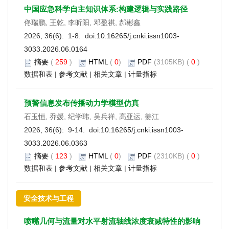
中国应急科学自主知识体系:构建逻辑与实践路径
佟瑞鹏, 王乾, 李昕阳, 邓盈祺, 郝彬鑫
2026, 36(6): 1-8. doi:
10.16265/j.cnki.issn1003-
3033.2026.06.0164
摘要
(
259
)
HTML
(
0
)
PDF
(3105KB) (
0
)
数据和表
|
参考文献
|
相关文章
|
计量指标
预警信息发布传播动力学模型仿真
石玉恒, 乔媛, 纪学玮, 吴兵祥, 高亚运, 姜江
2026, 36(6): 9-14. doi:
10.16265/j.cnki.issn1003-
3033.2026.06.0363
摘要
(
123
)
HTML
(
0
)
PDF
(2310KB) (
0
)
数据和表
|
参考文献
|
相关文章
|
计量指标
安全技术与工程
喷嘴几何与流量对水平射流轴线浓度衰减特性的影响