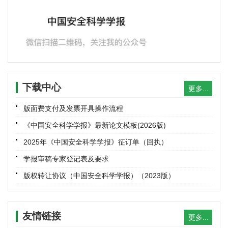
赵林海, 郝晨良, 井家友, 董陇军, 王超, 张腾
2026, 36(6): 102-109. doi:
10.16265/j.cnki.issn1003-
3033.2026.06.1259
摘要
(
78
)
HTML
(
0
)
PDF
(10157KB) (
0
)
数据和表
|
参考文献
|
相关文章
|
计量指标
改进YOLOv9m的矿井外因火灾检测
下载中心
更多...
祁云, 姚瑞, 詹辛慧, 薛凯隆, 井雪艳, 齐庆杰
2026, 36(6): 110-118. doi:
10.16265/j.cnki.issn1003-
版面费支付及发票开具操作流程
3033.2026.06.0726
《中国安全科学学报》最新论文模板(2026版)
摘要
(
82
)
HTML
(
0
)
PDF
(13730KB) (
0
)
2025年《中国安全科学学报》征订单（回执）
数据和表
|
参考文献
|
相关文章
|
计量指标
学报审稿专家登记表及要求
基于改进YOLOv11的古建筑场景下可燃危险品检测模
版权转让协议（中国安全科学学报）（2023版）
型
高学鸿, 曹昊轩, 黄国忠, 高深远, 刘瑾洲
2026, 36(6): 119-126. doi:
10.16265/j.cnki.issn1003-
友情链接
更多...
3033.2026.06.0352