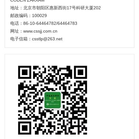
CODEN ZAKXAM
地址：北京市朝阳区惠新西街17号科研大厦202
考虑驾驶人感知特性的城市隧道合流区综合风险场模
邮政编码：100029
型
电话：86-10-64464782/64464783
尚婷, 徐钰婷, 刘唐志
网址：www.cssjj.com.cn
2026, 36(6): 82-90. doi:
10.16265/j.cnki.issn1003-
电子信箱：csstlp@263.net
3033.2026.06.0914
摘要
(
83
)
HTML
(
0
)
PDF
(5016KB) (
0
)
数据和表
|
参考文献
|
相关文章
|
计量指标
地震水平动态放大效应下三维加筋边坡稳定性研究
张佳华, 韦云俊, 源小梦, 何金
2026, 36(6): 91-101. doi:
10.16265/j.cnki.issn1003-
3033.2026.06.0393
摘要
(
77
)
HTML
(
0
)
PDF
(7484KB) (
0
)
数据和表
|
参考文献
|
相关文章
|
计量指标
深部矿山隐伏危险区辨识与支护优化