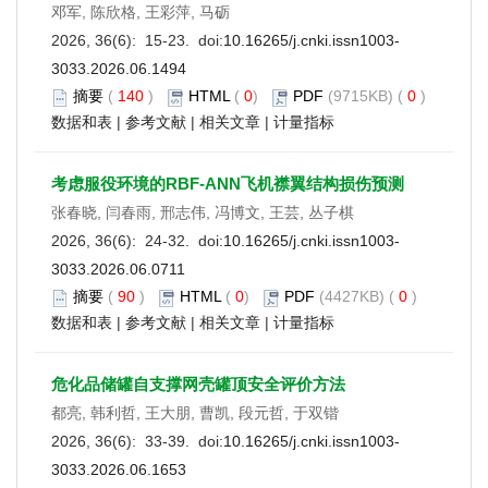
邓军, 陈欣格, 王彩萍, 马砺
2026, 36(6): 15-23. doi:
10.16265/j.cnki.issn1003-
3033.2026.06.1494
摘要
(
140
)
HTML
(
0
)
PDF
(9715KB) (
0
)
数据和表
|
参考文献
|
相关文章
|
计量指标
考虑服役环境的RBF-ANN飞机襟翼结构损伤预测
张春晓, 闫春雨, 邢志伟, 冯博文, 王芸, 丛子棋
2026, 36(6): 24-32. doi:
10.16265/j.cnki.issn1003-
3033.2026.06.0711
摘要
(
90
)
HTML
(
0
)
PDF
(4427KB) (
0
)
数据和表
|
参考文献
|
相关文章
|
计量指标
危化品储罐自支撑网壳罐顶安全评价方法
都亮, 韩利哲, 王大朋, 曹凯, 段元哲, 于双锴
2026, 36(6): 33-39. doi:
10.16265/j.cnki.issn1003-
3033.2026.06.1653