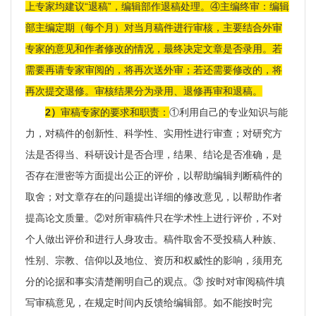
上专家均建议“退稿”，编辑部作退稿处理。④主编终审：编辑
部主编定期（每个月）对当月稿件进行审核，主要结合外审
专家的意见和作者修改的情况，最终决定文章是否录用。若
需要再请专家审阅的，将再次送外审；若还需要修改的，将
再次提交退修。审核结果分为录用、退修再审和退稿。
2）
审稿专家的要求和职责：
①利用自己的专业知识与能
力，对稿件的创新性、科学性、实用性进行审查；对研究方
法是否得当、科研设计是否合理，结果、结论是否准确，是
否存在泄密等方面提出公正的评价，以帮助编辑判断稿件的
取舍；对文章存在的问题提出详细的修改意见，以帮助作者
提高论文质量。②对所审稿件只在学术性上进行评价，不对
个人做出评价和进行人身攻击。稿件取舍不受投稿人种族、
性别、宗教、信仰以及地位、资历和权威性的影响，须用充
分的论据和事实清楚阐明自己的观点。③ 按时对审阅稿件填
写审稿意见，在规定时间内反馈给编辑部。如不能按时完