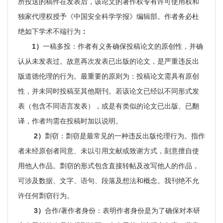
所投送的稿件在发表后，该论文的著作权专有许可使用权和
独家代理权授予《中国安全科学学报》编辑部。作者务必杜
绝如下学术不端行为
：
1）
一稿多投：作者有义务确保投稿论文的原创性，并确
认从未发表过。故意再次发表已出版的论文，是严重违反出
版道德伦理的行为。最重要的原则为：投稿论文需具有原创
性，并未同时投稿至其他期刊。若该论文已经以不同形式发
表（包含不同语言发表），或是有类似的论文已出版、已翻
译，作者均需在投稿时加以说明。
2）
剽窃：剽窃是最常见的一种违反出版伦理行为。指作
者未经原创者同意、未以引用文献或致谢方式，刻意擅自使
用他人作品。剽窃的形式包含直接转帖及改写他人的作品，
可涉及数据、文字、语句、段落及想法和概念。我刊绝不允
许任何剽窃行为。
3）
合作/著作者身份：表明作者身份是为了确保对本研