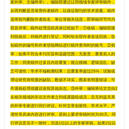
家外审、主编终审）。编辑部通过让同领域专家评审稿件，
从而判断是否录用作者稿件，以保证期刊的学术质量。稿件
送审前均删除作者姓名、单位等相关信息，即审稿环节均为
双盲评审。稿件处理流程具体过程如下：①收稿：编辑部接
到投稿后，对稿件进行登记，同时给全部作者发送回执，告
知稿件的编号和作者登陆网站进行稿件查询时的账号。②初
审：如果不符合本刊宗旨和选题范围；无新意，重复前人的
工作；同类稿件过多且内容重复；观点模糊、逻辑混乱、缺
乏可读性；学术不端检测结果：总重复率超过25%；试验或
理论研究有明显的缺陷，数据不详实，图表有明显错误，可
作退稿处理或建议改投其他杂志。③外审：编辑将论文交由2
名相关领域的非论文作者之列或课题组成员，且无利益关系
的外审专家进行同行评议。针对文章创新性、学术水平、严
谨性等具体内容进行评审。原则上要求审稿时间为30天。同
行评议意见不一致时，另选1位以上的专家审稿。如果2位以