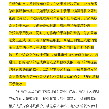
不端的论文，及时通知作者，在做出处理决定前，允许作者
做出解释和申辨。②如果该论文尚未录用，编辑部将立即终
止处理流程，作退稿处理并对作者给予批评教育。③如果该
论文处于已录用，但未正式刊出，编辑部将作退稿处理，并
取消其录用资格，同时，对作者给予存档和警告。④如果该
论文已正式刊出，编辑部将在纸版、网站上刊发正式撤消发
表该论文的公告，并通知合作数据库对网络版同时予以删
除，终止该论文的传播;同时，就此事件向作者所在单位进行
通报。如给编辑部造成声誉或是其他损失的，编辑部将保留
继续追索赂偿的权利。⑤对严重抄袭剽窃、一稿多投多发的
论文作者作为第一作者或通信作者所提写的论文，3年内将概
不予接收。
6）
编辑应当确保作者投稿的信息不得用于编辑个人的研
究或供他人研究采用；确保盲审过程中审稿人、编辑部其他
相关人员身份得到保护。鼓励学术争鸣，有义务答复作者对