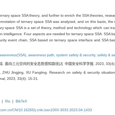
” ternary space SSA theory, and further to enrich the SSA theories, res
connotation of ternary space SSA was analyzed, and on this basis, th
ary space SSA is a set of theory, method and technology which can tra
tion intelligence. Four aspects are needed for ternary space SSA: SSA b
curity event chain, SSA based on ternary space interface and SSA bas
n awareness(SSA),
awareness path,
system safety & security,
safety & s
. 面向三元空间的安全态势感知路径[J]. 中国安全科学学报, 2023, 33(4): 1
ZHU Jingjing, XU Fangting. Research on safety & security situation
nal, 2023, 33(4): 15-21.
|
Ris
|
BibTeX
j.com.cn/CN/10.16265/j.cnki.issn1003-3033.2023.04.1433