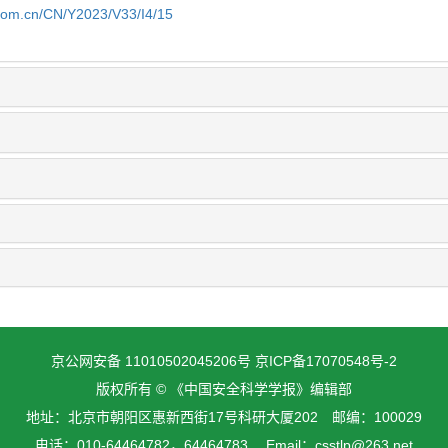
.com.cn/CN/Y2023/V33/I4/15
京公网安备 11010502045206号
京ICP备17070548号-2
版权所有 © 《中国安全科学学报》编辑部
地址：北京市朝阳区惠新西街17号科研大厦202 邮编：100029
电话：010-64464782，64464783 Email：csstlp@263.net