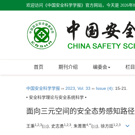
欢迎访问《中国安全科学学报》官方网站，今天是
2026年
首页
期刊介绍
编委会
栏目
中国安全科学学报
››
2023
,
Vol. 33
››
Issue (4)
: 15-21.
• 安全科学理论与安全系统科学 •
面向三元空间的安全态势感知路径
1
,
2
,
3
1
,
2
,
3
4
,
**
1
,
2
,
3
王秉
(
), 史志勇
, 朱菁菁
(
), 徐方廷