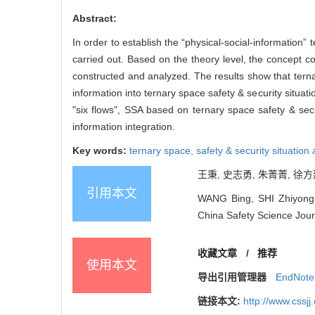
Abstract:
In order to establish the “physical-social-information
carried out. Based on the theory level, the concept 
constructed and analyzed. The results show that tern
information into ternary space safety & security situa
"six flows", SSA based on ternary space safety & se
information integration.
Key words:
ternary space,
safety & security situatio
王秉, 史志勇, 朱菁菁, 徐方廷
引用本文
WANG Bing, SHI Zhiyong, 
China Safety Science Jour
收藏文章
/
推荐
使用本文
导出引用管理器
EndNote
链接本文:
http://www.cssj