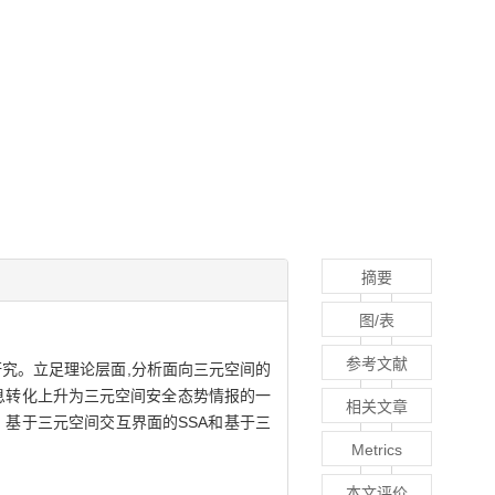
摘要
图/表
参考文献
径研究。立足理论层面,分析面向三元空间的
信息转化上升为三元空间安全态势情报的一
相关文章
、基于三元空间交互界面的SSA和基于三
Metrics
本文评价