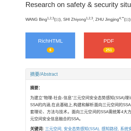
Research on safety & security sit
1
,
2
,
3
1
,
2
,
3
4
,
**
WANG Bing
(
), SHI Zhiyong
, ZHU Jingjing
(
RichHTML
PDF
6
251
摘要/Abstract
摘要：
为建立“物理-社会-信息”三元空间安全态势感知(SSA
SSA的内涵,在此基础上,构建和解析面向三元空间的S
套理论、方法与技术。面向三元空间的SSA需统筹4大方
元空间安全信息融合的SSA。
关键词:
三元空间,
安全态势感知(SSA),
感知路径,
系统