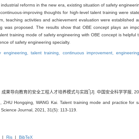
industrial reforms in the new era, existing situation of safety engineer
tinuous-improving thoughts for high-level talent training were stated
em, teaching activities and achievement evaluation were established a
ring was proposed. The results show that OBE concept plays an impor
talent training mode of safety engineering with OBE concept is helpful
ence of safety engineering specialty.
ty engineering,
talent training,
continuous improvement,
engineering
*
王凯. 成果导向教育的安全工程人才培养模式与实践
[J]. 中国安全科学学报, 2021,
ZHU Hongqing, WANG Kai. Talent training mode and practice for sa
 Science Journal, 2021, 31(5): 113-119.
|
Ris
|
BibTeX