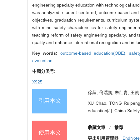
engineering specialty education with technological and 
was analyzed, student-centered, outcome-based and con
objectives, graduation requirements, curriculum syst
with mine safety characteristics for safety enginee
teaching reform of safety engineering specialty, and 
quality and enhance international recognition and influ
Key words:
outcome-based education(OBE),
safe
evaluation
中图分类号:
X925
徐超, 佟瑞鹏, 朱红青, 
引用本文
XU Chao, TONG Ruipeng, 
education[J]. China Safety
收藏文章
/
推荐
使用本文
导出引用管理器
EndNote