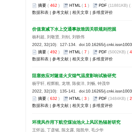
摘要
(
462
)
HTML
(
1
)
PDF
(11881KB) (
数据和表
|
参考文献
|
相关文章
|
多维度评价
价值衰减下水上交通事故致因关联规则挖掘
杨利超, 刘敬贤, 刘钊, 刘轶伟
2022, 32(10): 127-134. doi:
10.16265/j.cnki.issn100
摘要
(
492
)
HTML
(
7
)
PDF
(5002KB) (
4
数据和表
|
参考文献
|
相关文章
|
多维度评价
阻塞效应对隧道火灾烟气温度影响试验研究
杨宇轩, 程辉航, 龙增, 陈俊沣, 刘畅, 钟茂华
2022, 32(10): 135-141. doi:
10.16265/j.cnki.issn100
摘要
(
632
)
HTML
(
3
)
PDF
(3484KB) (
2
数据和表
|
参考文献
|
相关文章
|
多维度评价
环境风作用下航空煤油池火上风区热辐射研究
王怀远, 丁彦铭, 陈文露, 陆凯华, 毛少华