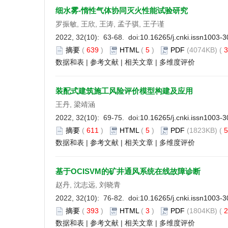
细水雾-惰性气体协同灭火性能试验研究
罗振敏, 王欣, 王涛, 孟子骐, 王子谨
2022, 32(10): 63-68. doi:
10.16265/j.cnki.issn1003-
摘要
(
639
)
HTML
(
5
)
PDF
(4074KB) (
3
数据和表
|
参考文献
|
相关文章
|
多维度评价
装配式建筑施工风险评价模型构建及应用
王丹, 梁靖涵
2022, 32(10): 69-75. doi:
10.16265/j.cnki.issn1003-
摘要
(
611
)
HTML
(
5
)
PDF
(1823KB) (
5
数据和表
|
参考文献
|
相关文章
|
多维度评价
基于OCISVM的矿井通风系统在线故障诊断
赵丹, 沈志远, 刘晓青
2022, 32(10): 76-82. doi:
10.16265/j.cnki.issn1003-
摘要
(
393
)
HTML
(
3
)
PDF
(1804KB) (
2
数据和表
|
参考文献
|
相关文章
|
多维度评价