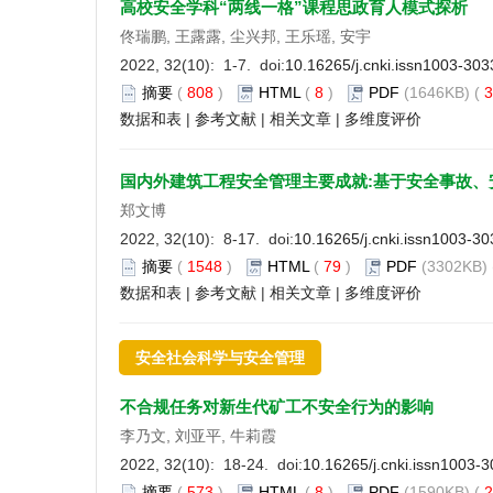
高校安全学科“两线一格”课程思政育人模式探析
佟瑞鹏, 王露露, 尘兴邦, 王乐瑶, 安宇
2022, 32(10): 1-7. doi:
10.16265/j.cnki.issn1003-30
摘要
(
808
)
HTML
(
8
)
PDF
(1646KB) (
3
数据和表
|
参考文献
|
相关文章
|
多维度评价
国内外建筑工程安全管理主要成就:基于安全事故、
郑文博
2022, 32(10): 8-17. doi:
10.16265/j.cnki.issn1003-3
摘要
(
1548
)
HTML
(
79
)
PDF
(3302KB) 
数据和表
|
参考文献
|
相关文章
|
多维度评价
安全社会科学与安全管理
不合规任务对新生代矿工不安全行为的影响
李乃文, 刘亚平, 牛莉霞
2022, 32(10): 18-24. doi:
10.16265/j.cnki.issn1003-
摘要
(
573
)
HTML
(
8
)
PDF
(1590KB) (
2