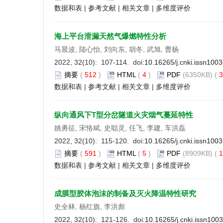
数据和表
|
参考文献
|
相关文章
|
多维度评价
海上平台泄漏天然气爆燃特性分析
马晨波, 陆心怡, 刘向东, 胡冬, 武旭, 曹杨
2022, 32(10): 107-114. doi:
10.16265/j.cnki.issn100
摘要
(
512
)
HTML
(
4
)
PDF
(6350KB) (
3
数据和表
|
参考文献
|
相关文章
|
多维度评价
纵向通风下T型分岔隧道火灾烟气蔓延特性
姚勇征, 宋恪斌, 史聪灵, 任飞, 李建, 车洪磊
2022, 32(10): 115-120. doi:
10.16265/j.cnki.issn100
摘要
(
591
)
HTML
(
5
)
PDF
(8909KB) (
1
数据和表
|
参考文献
|
相关文章
|
多维度评价
成膜型胶体泡沫的制备及灭火降温特性研究
史全林, 杨红旗, 李洪彪
2022, 32(10): 121-126. doi:
10.16265/j.cnki.issn100