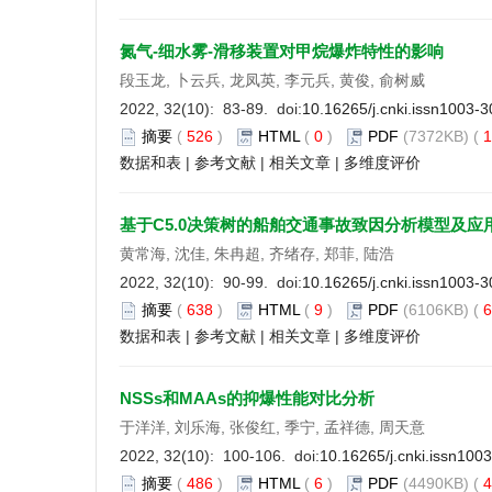
氮气-细水雾-滑移装置对甲烷爆炸特性的影响
段玉龙, 卜云兵, 龙凤英, 李元兵, 黄俊, 俞树威
2022, 32(10): 83-89. doi:
10.16265/j.cnki.issn1003-
摘要
(
526
)
HTML
(
0
)
PDF
(7372KB) (
1
数据和表
|
参考文献
|
相关文章
|
多维度评价
基于C5.0决策树的船舶交通事故致因分析模型及应
黄常海, 沈佳, 朱冉超, 齐绪存, 郑菲, 陆浩
2022, 32(10): 90-99. doi:
10.16265/j.cnki.issn1003-
摘要
(
638
)
HTML
(
9
)
PDF
(6106KB) (
6
数据和表
|
参考文献
|
相关文章
|
多维度评价
NSSs和MAAs的抑爆性能对比分析
于洋洋, 刘乐海, 张俊红, 季宁, 孟祥德, 周天意
2022, 32(10): 100-106. doi:
10.16265/j.cnki.issn100
摘要
(
486
)
HTML
(
6
)
PDF
(4490KB) (
4