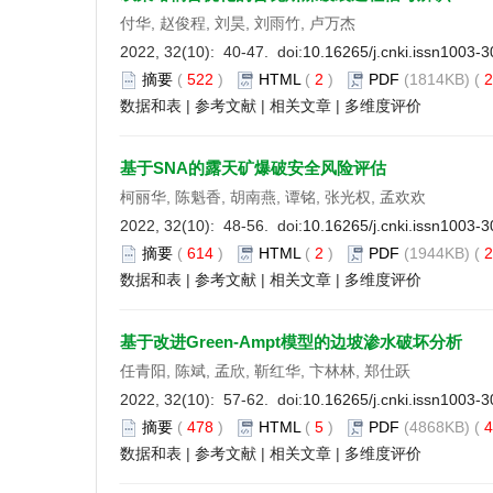
付华, 赵俊程, 刘昊, 刘雨竹, 卢万杰
2022, 32(10): 40-47. doi:
10.16265/j.cnki.issn1003-
摘要
(
522
)
HTML
(
2
)
PDF
(1814KB) (
2
数据和表
|
参考文献
|
相关文章
|
多维度评价
基于SNA的露天矿爆破安全风险评估
柯丽华, 陈魁香, 胡南燕, 谭铭, 张光权, 孟欢欢
2022, 32(10): 48-56. doi:
10.16265/j.cnki.issn1003-
摘要
(
614
)
HTML
(
2
)
PDF
(1944KB) (
2
数据和表
|
参考文献
|
相关文章
|
多维度评价
基于改进Green-Ampt模型的边坡渗水破坏分析
任青阳, 陈斌, 孟欣, 靳红华, 卞林林, 郑仕跃
2022, 32(10): 57-62. doi:
10.16265/j.cnki.issn1003-
摘要
(
478
)
HTML
(
5
)
PDF
(4868KB) (
4
数据和表
|
参考文献
|
相关文章
|
多维度评价