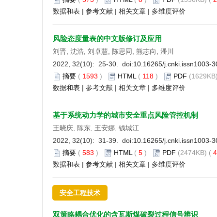
数据和表
|
参考文献
|
相关文章
|
多维度评价
风险态度量表的中文版修订及应用
刘晋, 沈浩, 刘卓慧, 陈思同, 熊志向, 潘川
2022, 32(10): 25-30. doi:
10.16265/j.cnki.issn1003-
摘要
(
1593
)
HTML
(
118
)
PDF
(1629KB)
数据和表
|
参考文献
|
相关文章
|
多维度评价
基于系统动力学的城市安全重点风险管控机制
王晓庆, 陈东, 王安娜, 钱城江
2022, 32(10): 31-39. doi:
10.16265/j.cnki.issn1003-
摘要
(
583
)
HTML
(
5
)
PDF
(2474KB) (
4
数据和表
|
参考文献
|
相关文章
|
多维度评价
安全工程技术
双策略耦合优化的含瓦斯煤破裂过程信号辨识