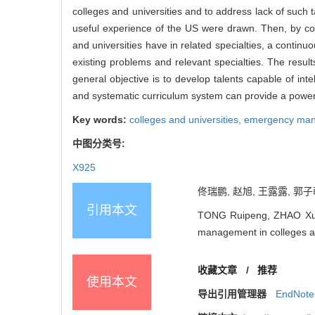
colleges and universities and to address lack of suc
useful experience of the US were drawn. Then, by co
and universities have in related specialties, a cont
existing problems and relevant specialties. The result
general objective is to develop talents capable of i
and systematic curriculum system can provide a powerfu
Key words:
colleges and universities,
emergency ma
中图分类号:
X925
佟瑞鹏, 赵旭, 王露露, 郭子
引用本文
TONG Ruipeng, ZHAO Xu, 
management in colleges and
收藏文章
/
推荐
使用本文
导出引用管理器
EndNote