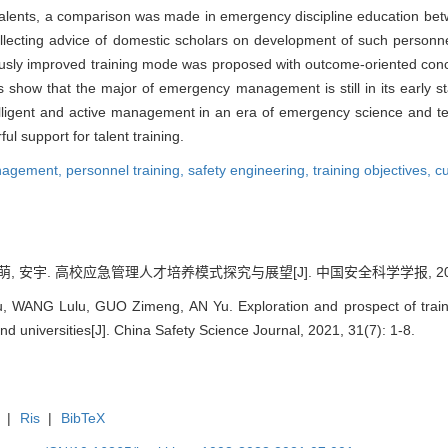
h talents, a comparison was made in emergency discipline education be
llecting advice of domestic scholars on development of such personne
inuously improved training mode was proposed with outcome-oriented 
s show that the major of emergency management is still in its early sta
ntelligent and active management in an era of emergency science and t
l support for talent training.
nagement,
personnel training,
safety engineering,
training objectives,
c
萌, 安宇. 高校应急管理人才培养模式探究与展望[J]. 中国安全科学学报, 2021, 3
WANG Lulu, GUO Zimeng, AN Yu. Exploration and prospect of train
 universities[J]. China Safety Science Journal, 2021, 31(7): 1-8.
|
Ris
|
BibTeX