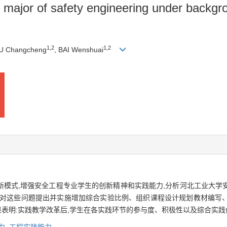
in major of safety engineering under backgr
1
,
2
1
,
2
U Changcheng
, BAI Wenshuai
新模式,增强安全工程专业学生的创新精神和实践能力,分析河北工业大学
针对这些问题提出并实施增加综合实验比例、组织课程设计规划教材编写
结果表明:实践教学改革后,学生在各实践环节的参与度、积极性以及综合实
力,
工程实践能力