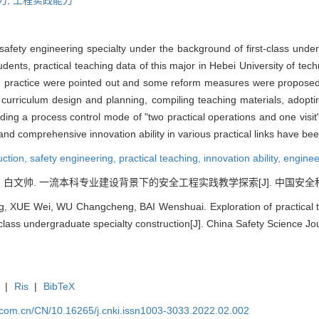
safety engineering specialty under the background of first-class unde
students, practical teaching data of this major in Hebei University of t
nd practice were pointed out and some reform measures were propose
 curriculum design and planning, compiling teaching materials, adop
ilding a process control mode of "two practical operations and one visit
 and comprehensive innovation ability in various practical links have bee
uction,
safety engineering,
practical teaching,
innovation ability,
engineer
, 白文帅. 一流本科专业建设背景下的安全工程实践教学探索[J]. 中国安全科学学报, 2
 XUE Wei, WU Changcheng, BAI Wenshuai. Exploration of practical te
class undergraduate specialty construction[J]. China Safety Science Jo
|
Ris
|
BibTeX
j.com.cn/CN/10.16265/j.cnki.issn1003-3033.2022.02.002