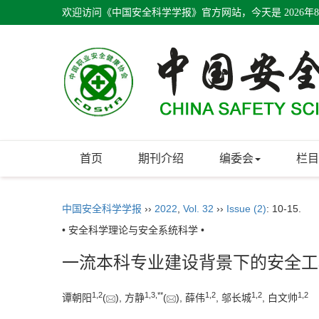
欢迎访问《中国安全科学学报》官方网站，今天是
2026年
首页
期刊介绍
编委会
栏目
中国安全科学学报
››
2022
,
Vol. 32
››
Issue (2)
: 10-15.
• 安全科学理论与安全系统科学 •
一流本科专业建设背景下的安全工
1
,
2
1
,
3
,
**
1
,
2
1
,
2
1
,
2
谭朝阳
(
), 方静
(
), 薛伟
, 邬长城
, 白文帅