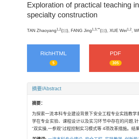
Exploration of practical teaching 
specialty construction
1
,
2
1
,
3
,
**
1
,
2
TAN Zhaoyang
(
), FANG Jing
(
), XUE Wei
, W
RichHTML
PDF
5
305
摘要/Abstract
摘要：
为探索一流本科专业建设背景下安全工程专业实践教学
学在专业实验、课程设计以及实习环节中存在的问题,
“双实操,一参观”过程控制实习模式等 4项改革措施。
关键词:
一流本科专业建设,
安全工程,
实践教学,
创新能