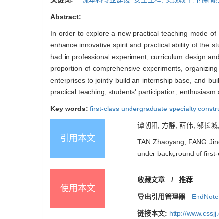
Abstract:
In order to explore a new practical teaching mode of 
enhance innovative spirit and practical ability of the 
had in professional experiment, curriculum design a
proportion of comprehensive experiments, organizing
enterprises to jointly build an internship base, and bu
practical teaching, students' participation, enthusiasm
Key words:
first-class undergraduate specialty constr
谭朝阳, 方静, 薛伟, 邬长城
引用本文
TAN Zhaoyang, FANG Jing,
under background of first-
收藏文章
/
推荐
使用本文
导出引用管理器
EndNote
链接本文:
http://www.cssj